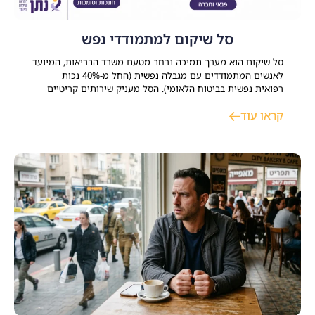
סל שיקום למתמודדי נפש
סל שיקום הוא מערך תמיכה נרחב מטעם משרד הבריאות, המיועד
לאנשים המתמודדים עם מגבלה נפשית (החל מ-40% נכות
רפואית נפשית בביטוח הלאומי). הסל מעניק שירותים קריטיים
במגוון תחומי חיים כמו דיור, תעסוקה, השכלה ופנאי מתוך מטרה
קראו עוד
ברורה לסייע למשתקמים להשתלב בקהילה ולבנות חיים עצמאיים,
משמעותיים ומלאי תקווה. התמודדות עם משבר