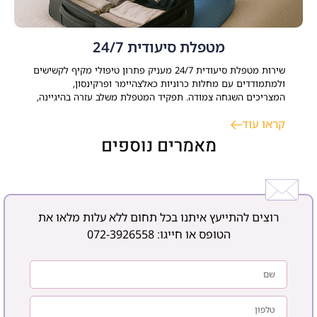
מטפלת סיעודית 24/7
שירות מטפלת סיעודית 24/7 מעניק פתרון טיפולי מקיף לקשישים
ולמתמודדים עם מחלות כרוניות כאלצהיימר ופרקינסון,
המצריכים השגחה צמודה. תפקיד המטפלת משלב עזרה בהיגיינה,
ניהול משק הבית, סיוע רפואי ותמיכה נפשית. התאמת עובדת זרה
קראו עוד
או ישראלית דורשת אבחון רפואי ממוקד ותקופת ניסיון, במטרה
לשמר עצמאות, בטיחות ורצף טיפולי בסביבה הביתית. כאשר
מאמרים נוספים
רוצים להתייעץ איתנו בכל תחום ללא עלות מלאו את
הטופס או חייגו:
072-3926558