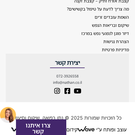
קצבת אזרח ותיק – קצבת זקנה
מה צריך לדעת על טיפול בקשישים?
השמת עובדים זרים
שיקום ובריאות הנפש
דיור מוגן לנפגעי נפש במרכז
הצהרת נגישות
מדיניות פרטיות
יצירת קשר
072-3926558
info@nathan.co.il
כל הזכויות שמורות 2025 © נתן רפואה ,שיקום וסיעוד
צרו איתנו
עוצב ופותח ע"י
קידום אתרים
קשר