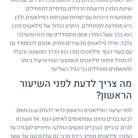
הפילאטיס פתוח לכולם בכל הרמות ובכל הגילים. עם זאת
שיטת המזרן מיישמת תרגילים בסיסיים למתחילים
ומאפשרת היכרות עם יסודות ועקרונות הפילאטיס, ולכן
היא מומלצת למתחילים. היתרון הגדול של פילאטיס מזרן
הוא בכך שעל המזרן אתם מתמודדים עם כוח המשיכה
בלבד, ואילו פילאטיס מכשירים מחייב אתכם להתמודד גם
עם קשיי הגוף. פילאטיס מזרן הוא הדרך הפשוטה והקלה
להתחיל אימוני פילאטיס והאמצעי הנוח והיעיל ביותר
למתאמנים מתחילים בני הגיל השלישי.
מה צריך לדעת לפני השיעור
הראשון?
לפני שיעור הפילאטיס הראשון כדאי להתלבש בהתאם.
לבשו בגדים נוחים שמתאימים לאימון הגוף. אל תשכחו
לגרוב גרביים. הגרביים מונעים החלקה וחיוניים לעבודה על
המזרן. פילאטיס מחייב ריכוז מרבי גם שלכם וגם של שאר