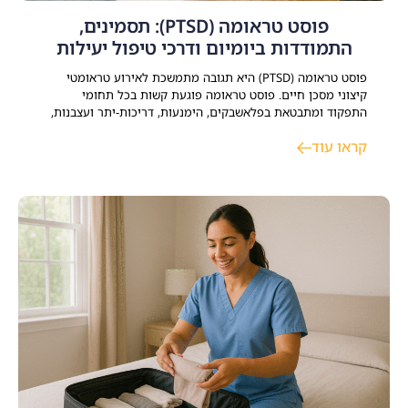
פוסט טראומה (PTSD): תסמינים,
התמודדות ביומיום ודרכי טיפול יעילות
פוסט טראומה (PTSD) היא תגובה מתמשכת לאירוע טראומטי
קיצוני מסכן חיים. פוסט טראומה פוגעת קשות בכל תחומי
התפקוד ומתבטאת בפלאשבקים, הימנעות, דריכות-יתר ועצבנות,
קשיים קשב וריכוז וקושי לחזור לשגרת חיי משפחתיים, זוגיים
קראו עוד
ותעסוקתיים. קיימים כיום טיפולים יעילים ומוכחים – הכוללים
פסיכותרפיה ממוקדת טראומה, ליווי תרופתי ותמיכה שיקומית –
המאפשרים להשיג