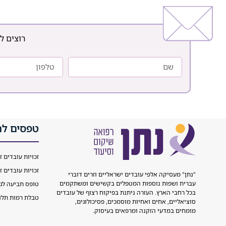
מטרה ברורה לסייע
למשתקמים להשתלב
בקהילה ולבנות חיים
עצמאיים, משמעותיים ומלאי
רוצים ל
תקווה. התמודדות עם משבר
טפסים לה
זכויות עובדים ז
זכויות עובדים ז
"נתן" מעסיקה אלפי עובדים ישראליים וזרים דוברי
עברית ושפות נוספות המטפלים בקשישים ומשתקמים
טופס תביעה לג
בכל רחבי הארץ. העזרה ניתנת בפיקוח רצוף של עובדים
טבלת רמות תלות L
סוציאליים, אחים ואחיות מוסמכים, פסיכולוגים,
מומחים במדעי הזקנה ומרפאים בעיסוק.