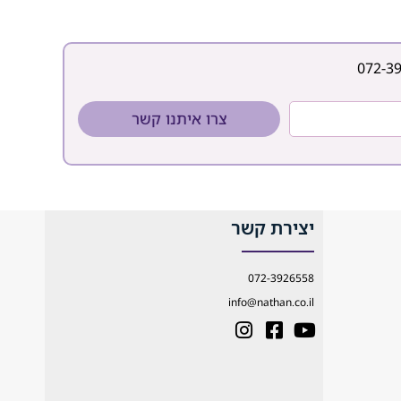
עובדת זרה או ישראלית
דורשת אבחון רפואי ממוקד
ותקופת ניסיון, במטרה לשמר
עצמאות, בטיחות ורצף
072-3
טיפולי בסביבה הביתית.
כאשר
צרו איתנו קשר
יצירת קשר
072-3926558
info@nathan.co.il