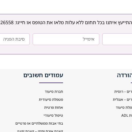
הימנעות, דריכות-יתר
ועצבנות, קשיים קשב וריכוז
וקושי לחזור לשגרת חיי
משפחתיים, זוגיים
התייעץ איתנו בכל תחום ללא עלות מלאו את הטופס או חייגו:
926558
ותעסוקתיים. קיימים כיום
טיפולים יעילים ומוכחים –
הכוללים פסיכותרפיה
ממוקדת טראומה, ליווי
תרופתי ותמיכה שיקומית –
המאפשרים להשיג
ורדה
עמודים חשובים
רים – רוסית
חברת סיעוד
רים – אנגלית
מטפלת סיעודית
מלת סיעוד
אחות פרטית
AD
טיפול סיעודי
בתי אבות ממשלתיים או פרטיים
קצבת אזרח ותיק – קצבת זקנה