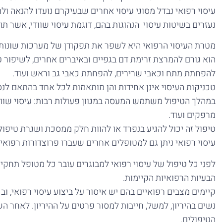
עיסוי רפואי נבדל מסוגי עיסוי אחרים שבעיקרם נועדו להנאה ול
נעזרים בשיטות עיסוי הנהוגות בהם, דוגמת עיסוי שוודי, אשר תו
מטרת העיסוי הרפואי היא לשפר את תפקודן של מערכות שונות 
הוא גורם להמרצת זרימת דם בגפיים ובאיברים אחרים, לשיפור ט
להפחתת מתח וכאבי שרירים, להפחתת כאבי גב וראש ועוד.
טכניקות העיסוי אינן אחידות והן מותאמות לכל אחד בהתאם לנסי
במהלך הטיפול משתמש המעסה במגוון פעולות רבות: עיסוי שוודי
מרפקים ועוד.
טיפול זה יכול להגיע בנפרד או להוות חלק ממסכת ושגרת טיפו
עיסוי רפואי ניתן גם למטופלים אחרים שעברו פרוצדורות רפואי
לפני כל טיפול של עיסוי רפואי למבוגרים עובר כל מטופל תחקי
הבעיות הרפואיות הקיימות.
קיימים מצבים רפואיים בהם יש איסור על ביצוע עיסוי רפואי,
נשים בהיריון, למשל, חייבות למסור פרטים על ההיריון. לאחר
הטיפולים.