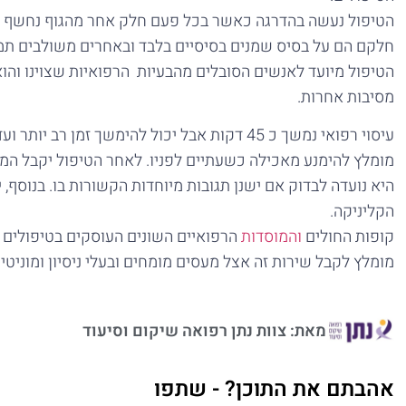
הטיפול נעשה בהדרגה כאשר בכל פעם חלק אחר מהגוף נחשף אל
חלקם הם על בסיס שמנים בסיסיים בלבד ובאחרים משולבים תמצ
הטיפול מיועד לאנשים הסובלים מהבעיות הרפואיות שצוינו והו
מסיבות אחרות.
עיסוי רפואי נמשך כ 45 דקות אבל יכול להימשך זמן רב יותר ועד כ 60 דקות. המטופל מגיע עם בגדים נוחים.
מומלץ להימנע מאכילה כשעתיים לפניו. לאחר הטיפול יקבל המ
היא נועדה לבדוק אם ישנן תגובות מיוחדות הקשורות בו. בנוסף
הקליניקה.
קופות החולים
והמוסדות
הרפואיים השונים העוסקים בטיפולים ב
מומלץ לקבל שירות זה אצל מעסים מומחים ובעלי ניסיון ומוניטין
מאת: צוות נתן רפואה שיקום וסיעוד
אהבתם את התוכן? - שתפו