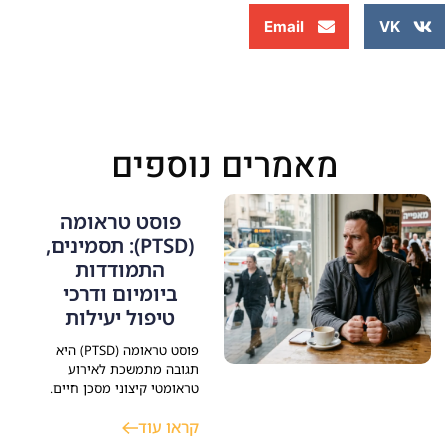
Email
VK
מאמרים נוספים
פוסט טראומה
(PTSD): תסמינים,
התמודדות
ביומיום ודרכי
טיפול יעילות
פוסט טראומה (PTSD) היא
תגובה מתמשכת לאירוע
טראומטי קיצוני מסכן חיים.
פוסט טראומה פוגעת קשות
קראו עוד
בכל תחומי התפקוד
ומתבטאת בפלאשבקים,