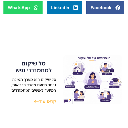
WhatsApp
LinkedIn
Facebook
סל שיקום
למתמודדי נפש
סל שיקום הוא מערך תמיכה
נרחב מטעם משרד הבריאות,
המיועד לאנשים המתמודדים
עם מגבלה נפשית (החל
קראו עוד
מ-40% נכות רפואית נפשית
בביטוח הלאומי). הסל מעניק
שירותים קריטיים במגוון
תחומי חיים כמו דיור,
תעסוקה, השכלה ופנאי מתוך