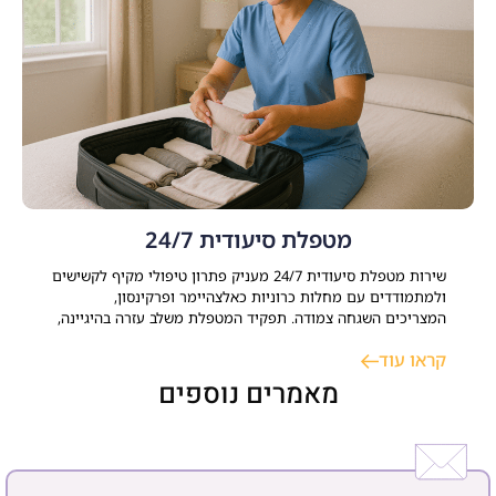
מטפלת סיעודית 24/7
שירות מטפלת סיעודית 24/7 מעניק פתרון טיפולי מקיף לקשישים
ולמתמודדים עם מחלות כרוניות כאלצהיימר ופרקינסון,
המצריכים השגחה צמודה. תפקיד המטפלת משלב עזרה בהיגיינה,
ניהול משק הבית, סיוע רפואי ותמיכה נפשית. התאמת עובדת זרה
קראו עוד
או ישראלית דורשת אבחון רפואי ממוקד ותקופת ניסיון, במטרה
לשמר עצמאות, בטיחות ורצף טיפולי בסביבה הביתית. כאשר
מאמרים נוספים