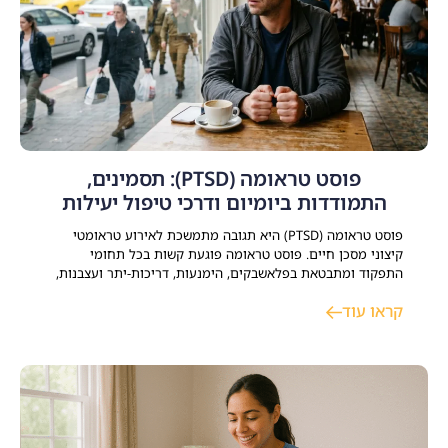
פוסט טראומה (PTSD): תסמינים,
התמודדות ביומיום ודרכי טיפול יעילות
פוסט טראומה (PTSD) היא תגובה מתמשכת לאירוע טראומטי
קיצוני מסכן חיים. פוסט טראומה פוגעת קשות בכל תחומי
התפקוד ומתבטאת בפלאשבקים, הימנעות, דריכות-יתר ועצבנות,
קשיים קשב וריכוז וקושי לחזור לשגרת חיי משפחתיים, זוגיים
קראו עוד
ותעסוקתיים. קיימים כיום טיפולים יעילים ומוכחים – הכוללים
פסיכותרפיה ממוקדת טראומה, ליווי תרופתי ותמיכה שיקומית –
המאפשרים להשיג