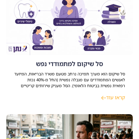
סל שיקום למתמודדי נפש
סל שיקום הוא מערך תמיכה נרחב מטעם משרד הבריאות, המיועד
לאנשים המתמודדים עם מגבלה נפשית (החל מ-40% נכות
רפואית נפשית בביטוח הלאומי). הסל מעניק שירותים קריטיים
במגוון תחומי חיים כמו דיור, תעסוקה, השכלה ופנאי מתוך מטרה
קראו עוד
ברורה לסייע למשתקמים להשתלב בקהילה ולבנות חיים עצמאיים,
משמעותיים ומלאי תקווה. התמודדות עם משבר