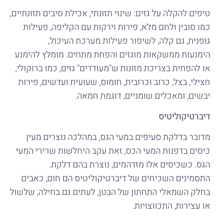
טיפים להקלה על גזים: שינוי תזונתי, אכילת סיבים תזונתיים,
כמו סובין ולחם מלא, פירות וירקות עם הקליפה, פעילות
גופנית, גם קלה, לשיפור פעילות מערכת העיכול,
הימנעות ממשקאות מוגזים והפחת מתחים. מומלץ להימנע
או להפחית בצריכת מזונות ש"מעודדים" גזים, כמו ברוקולי,
חצילי, בצל, כרוב וכרובית, חומוס, שעועית ועדשים, פירות
יבשים, ומאכלים שומניים, דוגמת חמאה.
דיברטיקוליטיס
מדובר בדלקת סעיפים במעי הגס, במהלכה נוצרים מעין
כיסים בדפנות המעי הכס, זאת עקב היחלשות שרירי המעי
הגס. כשכיסים אלו מזדהמים, נוצרת בהם דלקת.
התסמינים השכיחים של דיברטיקוליטיס הם חום, כאבים
בחלק השמאלי התחתון של הבטן, לעתים גם בחילה, שלשול
או עצירות, התכווצויות.