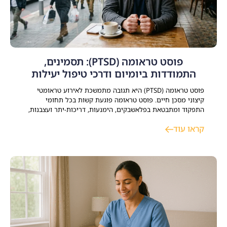
פוסט טראומה (PTSD): תסמינים,
התמודדות ביומיום ודרכי טיפול יעילות
פוסט טראומה (PTSD) היא תגובה מתמשכת לאירוע טראומטי
קיצוני מסכן חיים. פוסט טראומה פוגעת קשות בכל תחומי
התפקוד ומתבטאת בפלאשבקים, הימנעות, דריכות-יתר ועצבנות,
קשיים קשב וריכוז וקושי לחזור לשגרת חיי משפחתיים, זוגיים
קראו עוד
ותעסוקתיים. קיימים כיום טיפולים יעילים ומוכחים – הכוללים
פסיכותרפיה ממוקדת טראומה, ליווי תרופתי ותמיכה שיקומית –
המאפשרים להשיג