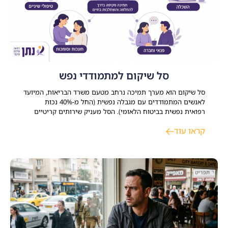
סל שיקום למתמודדי נפש
סל שיקום הוא מערך תמיכה נרחב מטעם משרד הבריאות, המיועד
לאנשים המתמודדים עם מגבלה נפשית (החל מ-40% נכות
רפואית נפשית בביטוח הלאומי). הסל מעניק שירותים קריטיים
במגוון תחומי חיים כמו דיור, תעסוקה, השכלה ופנאי מתוך מטרה
קראו עוד
ברורה לסייע למשתקמים להשתלב בקהילה ולבנות חיים עצמאיים,
משמעותיים ומלאי תקווה. התמודדות עם משבר