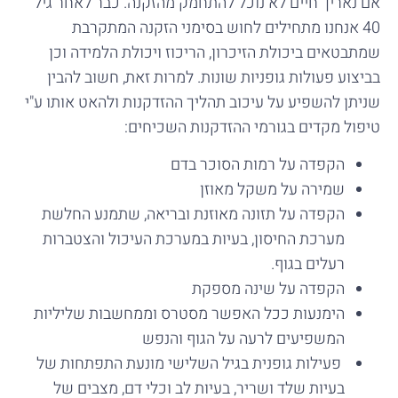
אם נאריך חיים לא נוכל להתחמק מהזקנה. כבר לאחר גיל
40 אנחנו מתחילים לחוש בסימני הזקנה המתקרבת
שמתבטאים ביכולת הזיכרון, הריכוז ויכולת הלמידה וכן
בביצוע פעולות גופניות שונות. למרות זאת, חשוב להבין
שניתן להשפיע על עיכוב תהליך ההזדקנות ולהאט אותו ע"י
טיפול מקדים בגורמי ההזדקנות השכיחים:
הקפדה על רמות הסוכר בדם
שמירה על משקל מאוזן
הקפדה על תזונה מאוזנת ובריאה, שתמנע החלשת
מערכת החיסון, בעיות במערכת העיכול והצטברות
רעלים בגוף.
הקפדה על שינה מספקת
הימנעות ככל האפשר מסטרס וממחשבות שליליות
המשפיעים לרעה על הגוף והנפש
פעילות גופנית בגיל השלישי מונעת התפתחות של
בעיות שלד ושריר, בעיות לב וכלי דם, מצבים של