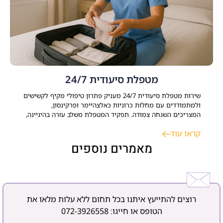
מטפלת סיעודית 24/7
שירות מטפלת סיעודית 24/7 מעניק פתרון טיפולי מקיף לקשישים
ולמתמודדים עם מחלות כרוניות כאלצהיימר ופרקינסון,
המצריכים השגחה צמודה. תפקיד המטפלת משלב עזרה בהיגיינה,
ניהול משק הבית, סיוע רפואי ותמיכה נפשית. התאמת עובדת זרה
קראו עוד
או ישראלית דורשת אבחון רפואי ממוקד ותקופת ניסיון, במטרה
לשמר עצמאות, בטיחות ורצף טיפולי בסביבה הביתית. כאשר
מאמרים נוספים
רוצים להתייעץ איתנו בכל תחום ללא עלות מלאו את
הטופס או חייגו:
072-3926558