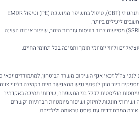
טיפול קוגניטיבי-התנהגותי (CBT), טיפול בחשיפה ממושכת (PE) וטיפול EMDR
שבים ליעילים ביותר.
תרופות ממשפחת נוגדי הדיכאון והחרדה (SSRI) מסייעות לרוב בוויסות עוררות היתר, שיפור איכות השינה
ציאליים וליווי יומיומי תומך ותמיכה בכל תחומי החיים.
 לנכי צה"ל זכאי אגף השיקום משרד הביטחון, למתמודדים זכאי ס
ספקים דיור מוגן לנפגעי נפש המאפשר חיים בקהילה בליווי צוות.
ייחסות הוליסטית לכלל בני המשפחה, שירותי תמיכה באקדמיה
שירותי חונכות לחיזוק ושיפור מיומנויות חברתיות וקשרים
 איבה המתמודדים עם פוסט טראומה ולילדיהם.