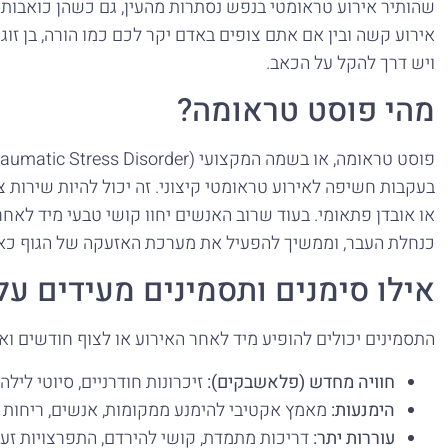
שהותיר אירוע טראומטי בנפש נסתרות מהעין, גם כשהן כואבות
אירוע קשה ובין אם אתם צופים באדם יקר לכם כמו הורה, בן זו
ויש דרך להקל על הכאב.
מהי פוסט טראומה?
בעקבות חשיפה לאירוע טראומטי קיצוני. זה יכול להיות שירות 
או אובדן פתאומי. בעוד שרוב האנשים יחוו קושי טבעי מיד לא
כנחלת העבר, וממשיך להפעיל את מערכת האזעקה של הגוף כאי
אילו סימנים ותסמינים מעידים ע
התסמינים יכולים להופיע מיד לאחר האירוע או לצוף חודשים וא
חוויה מחדש (פלאשבקים):
זיכרונות חודרניים, סיוטי ליל
הימנעות:
מאמץ אקטיבי להימנע ממקומות, אנשים, ריחות 
עוררות יתר:
דריכות מתמדת, קושי להירדם, התפרצויות זע