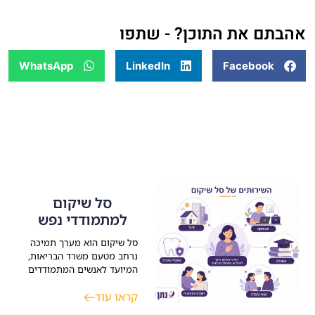
אהבתם את התוכן? - שתפו
WhatsApp
LinkedIn
Facebook
סל שיקום
למתמודדי נפש
סל שיקום הוא מערך תמיכה
נרחב מטעם משרד הבריאות,
המיועד לאנשים המתמודדים
עם מגבלה נפשית (החל
קראו עוד
מ-40% נכות רפואית נפשית
בביטוח הלאומי). הסל מעניק