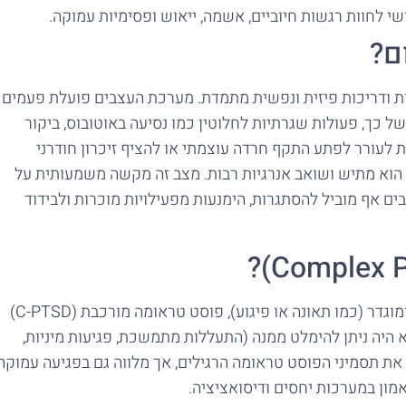
י לחוות רגשות חיוביים, אשמה, ייאוש ופסימיות עמוקה.
ם?
ת ודריכות פיזית ונפשית מתמדת. מערכת העצבים פועלת פעמים
 כך, פעולות שגרתיות לחלוטין כמו נסיעה באוטובוס, ביקור
לעורר לפתע התקף חרדה עוצמתי או להציף זיכרון חודרני
 הוא מתיש ושואב אנרגיות רבות. מצב זה מקשה משמעותית על
ם אף מוביל להסתגרות, הימנעות מפעילויות מוכרות ולבידוד
בעוד ש-PTSD מתפתחת לרוב בעקבות אירוע טראומטי נקודתי ומוגדר (כמו תאונה או פיגוע), פוסט טראומה מורכבת (C-PTSD)
היה ניתן להימלט ממנה (התעללות מתמשכת, פגיעות מיניות,
ת את תסמיני הפוסט טראומה הרגילים, אך מלווה גם בפגיעה עמוקה
אמון במערכות יחסים ודיסואציציה.