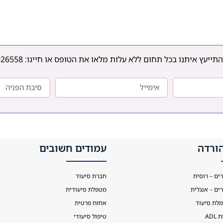
משלב עזרה בהיגיינה, ניהול
משק הבית, סיוע רפואי
ותמיכה נפשית. התאמת
עובדת זרה או ישראלית
דורשת אבחון רפואי ממוקד
ותקופת ניסיון, במטרה לשמר
התייעץ איתנו בכל תחום ללא עלות מלאו את הטופס או חייגו:
926558
עצמאות, בטיחות ורצף
טיפולי בסביבה הביתית.
כאשר
ורדה
עמודים חשובים
רים – רוסית
חברת סיעוד
רים – אנגלית
מטפלת סיעודית
מלת סיעוד
אחות פרטית
AD
טיפול סיעודי