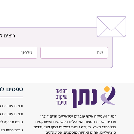
שירותים קריטיים במגוון
תחומי חיים כמו דיור,
תעסוקה, השכלה ופנאי מתוך
מטרה ברורה לסייע
למשתקמים להשתלב
בקהילה ולבנות חיים
רוצים ל
עצמאיים, משמעותיים ומלאי
תקווה. התמודדות עם משבר
טפסים לה
זכויות עובדים ז
זכויות עובדים ז
"נתן" מעסיקה אלפי עובדים ישראליים וזרים דוברי
עברית ושפות נוספות המטפלים בקשישים ומשתקמים
טופס תביעה לג
בכל רחבי הארץ. העזרה ניתנת בפיקוח רצוף של עובדים
טבלת רמות תלות L
סוציאליים, אחים ואחיות מוסמכים, פסיכולוגים,