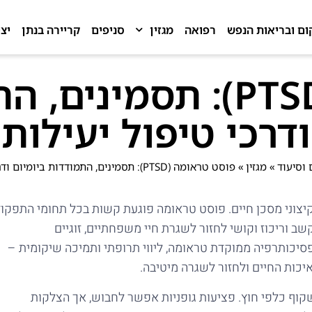
ום ובריאות הנפש
רפואה
מגזין
סניפים
קריירה בנתן
יצ
פוסט טראומה (PTSD): ת
ודרכי טיפול יעילות
 וסיעוד
»
מגזין
»
פוסט טראומה (PTSD): תסמינים, התמודדות ביומיום ודרכי טיפול יעילות
 טראומטי קיצוני מסכן חיים. פוסט טראומה פוגעת קשות בכל תחומי התפקו
ב וריכוז וקושי לחזור לשגרת חיי משפחתיים, זוגיים
 פסיכותרפיה ממוקדת טראומה, ליווי תרופתי ותמיכה שיקומית –
ות החיים ולחזור לשגרה מיטיבה.
קוף כלפי חוץ. פציעות גופניות אפשר לחבוש, אך הצלקות