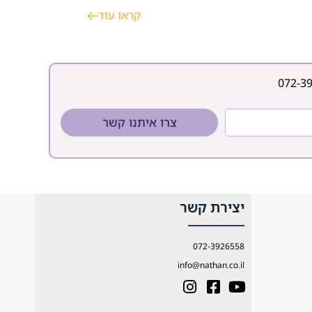
כדי לשמור על רמת עצמאות
קראו עוד
ואיכות חיים. הבחירה בין
ציוד סיעודי לבין קלנועית
תלויה בצרכים הפיזיים,
בסביבה הביתית ובאורח
החיים של המשתמשים.
ההתאמה הנכונה עושה את
072-3
ההבדל בין תחושת מוגבלות
לתחושת מסוגלות. במקרים
צרו איתנו קשר
רבים עולה השאלה האם
כדאי להשקיע במכשור
יצירת קשר
072-3926558
info@nathan.co.il