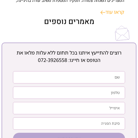
המצריכים השגחה צמודה. תפקיד המטפלת משלב עזרה בהיגיינה,
ניהול משק הבית, סיוע רפואי ותמיכה נפשית. התאמת עובדת זרה
קראו עוד
או ישראלית דורשת אבחון רפואי ממוקד ותקופת ניסיון, במטרה
לשמר עצמאות, בטיחות ורצף טיפולי בסביבה הביתית. כאשר
מאמרים נוספים
רוצים להתייעץ איתנו בכל תחום ללא עלות מלאו את
הטופס או חייגו:
072-3926558