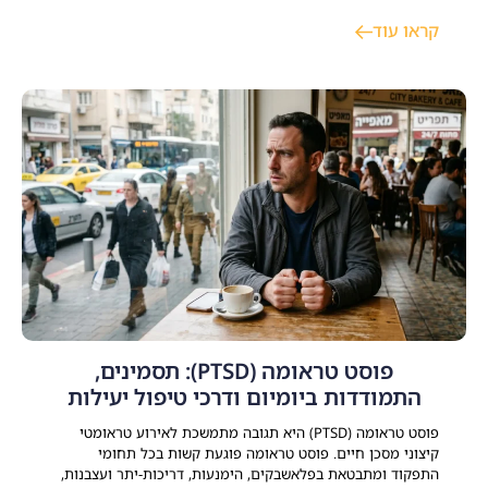
במגוון תחומי חיים כמו דיור, תעסוקה, השכלה ופנאי מתוך מטרה
קראו עוד
ברורה לסייע למשתקמים להשתלב בקהילה ולבנות חיים עצמאיים,
משמעותיים ומלאי תקווה. התמודדות עם משבר
פוסט טראומה (PTSD): תסמינים,
התמודדות ביומיום ודרכי טיפול יעילות
פוסט טראומה (PTSD) היא תגובה מתמשכת לאירוע טראומטי
קיצוני מסכן חיים. פוסט טראומה פוגעת קשות בכל תחומי
התפקוד ומתבטאת בפלאשבקים, הימנעות, דריכות-יתר ועצבנות,