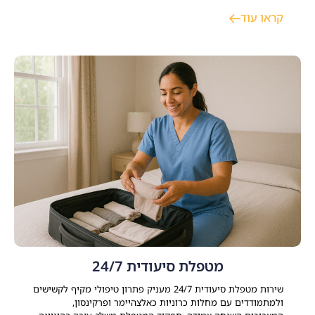
קשיים קשב וריכוז וקושי לחזור לשגרת חיי משפחתיים, זוגיים
קראו עוד
ותעסוקתיים. קיימים כיום טיפולים יעילים ומוכחים – הכוללים
פסיכותרפיה ממוקדת טראומה, ליווי תרופתי ותמיכה שיקומית –
המאפשרים להשיג
מטפלת סיעודית 24/7
שירות מטפלת סיעודית 24/7 מעניק פתרון טיפולי מקיף לקשישים
ולמתמודדים עם מחלות כרוניות כאלצהיימר ופרקינסון,