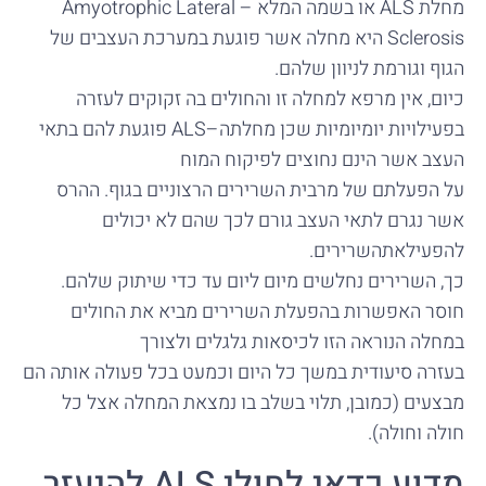
מחלת ALS או בשמה המלא – Amyotrophic Lateral
Sclerosis היא מחלה אשר פוגעת במערכת העצבים של
הגוף וגורמת לניוון שלהם.
כיום, אין מרפא למחלה זו והחולים בה זקוקים לעזרה
בפעילויות יומיומיות שכן מחלתה–ALS פוגעת להם בתאי
העצב אשר הינם נחוצים לפיקוח המוח
על הפעלתם של מרבית השרירים הרצוניים בגוף. ההרס
אשר נגרם לתאי העצב גורם לכך שהם לא יכולים
להפעילאתהשרירים.
כך, השרירים נחלשים מיום ליום עד כדי שיתוק שלהם.
חוסר האפשרות בהפעלת השרירים מביא את החולים
במחלה הנוראה הזו לכיסאות גלגלים ולצורך
בעזרה סיעודית במשך כל היום וכמעט בכל פעולה אותה הם
מבצעים (כמובן, תלוי בשלב בו נמצאת המחלה אצל כל
חולה וחולה).
מדוע כדאי לחולי ALS להיעזר