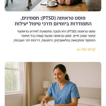
פוסט טראומה (PTSD): תסמינים,
התמודדות ביומיום ודרכי טיפול יעילות
פוסט טראומה (PTSD) היא תגובה מתמשכת לאירוע טראומטי
קיצוני מסכן חיים. פוסט טראומה פוגעת קשות בכל תחומי
התפקוד ומתבטאת בפלאשבקים, הימנעות, דריכות-יתר ועצבנות,
קשיים קשב וריכוז וקושי לחזור לשגרת חיי משפחתיים, זוגיים
קראו עוד
ותעסוקתיים. קיימים כיום טיפולים יעילים ומוכחים – הכוללים
פסיכותרפיה ממוקדת טראומה, ליווי תרופתי ותמיכה שיקומית –
המאפשרים להשיג