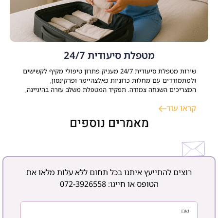
מטפלת סיעודית 24/7
שירות מטפלת סיעודית 24/7 מעניק פתרון טיפולי מקיף לקשישים
ולמתמודדים עם מחלות כרוניות כאלצהיימר ופרקינסון,
המצריכים השגחה צמודה. תפקיד המטפלת משלב עזרה בהיגיינה,
ניהול משק הבית, סיוע רפואי ותמיכה נפשית. התאמת עובדת זרה
קראו עוד
או ישראלית דורשת אבחון רפואי ממוקד ותקופת ניסיון, במטרה
לשמר עצמאות, בטיחות ורצף טיפולי בסביבה הביתית. כאשר
מאמרים נוספים
רוצים להתייעץ איתנו בכל תחום ללא עלות מלאו את
הטופס או חייגו:
072-3926558