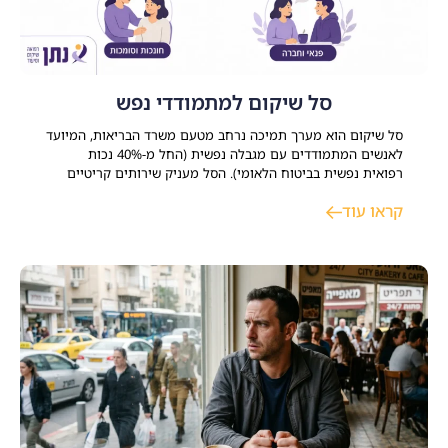
סל שיקום למתמודדי נפש
סל שיקום הוא מערך תמיכה נרחב מטעם משרד הבריאות, המיועד
לאנשים המתמודדים עם מגבלה נפשית (החל מ-40% נכות
רפואית נפשית בביטוח הלאומי). הסל מעניק שירותים קריטיים
במגוון תחומי חיים כמו דיור, תעסוקה, השכלה ופנאי מתוך מטרה
קראו עוד
ברורה לסייע למשתקמים להשתלב בקהילה ולבנות חיים עצמאיים,
משמעותיים ומלאי תקווה. התמודדות עם משבר