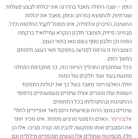
הזמן – שבה החולה מאבד בהדרגה את יכולתו לבצע פעולות
שגרתיות, להתמצא במרחב ובזמן, מאבד את יכולות
החשיבה, הזיכרון והלמידה, אינו מסוגל לקבל החלטות וכדו'.
מבחינה פיזית, מצטבר חלבון הנקרא עמילואיד ברקמת
המוח וכן חלבון נוסף בשם טאו בתאי העצב.
הצטברות זו גורמת לפגיעה בתפקוד תאי העצב ולמותם
במשך הזמן.
ככל שמתקדם התהליך הניווני הזה, כך מתקדמת המחלה
ופוגעת בעוד ועוד חלקים של המוח.
חולה האלצהיימר מאבד בשל כך את יכולות התפקוד
השונות שלו ונוצרים אצלו שינויים משמעותיים בדפוסי
ההתנהגות ובהתנהלותו בכל התחומים.
שינויים במצב הרוח ובאישיות הינם מאד אופייניים לחולי
אלצהיימר
. האדם הדמנטי מרגיש מפוחד, אינו מכיר יותר
את הסובבים אותו ומתקשה להבין מה קורה סביבו. אלו הן
חלק מהסיבות שחולים אלו נעשים תוקפניים מילולית וגם