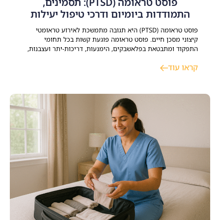
פוסט טראומה (PTSD): תסמינים,
התמודדות ביומיום ודרכי טיפול יעילות
פוסט טראומה (PTSD) היא תגובה מתמשכת לאירוע טראומטי
קיצוני מסכן חיים. פוסט טראומה פוגעת קשות בכל תחומי
התפקוד ומתבטאת בפלאשבקים, הימנעות, דריכות-יתר ועצבנות,
קשיים קשב וריכוז וקושי לחזור לשגרת חיי משפחתיים, זוגיים
קראו עוד
ותעסוקתיים. קיימים כיום טיפולים יעילים ומוכחים – הכוללים
פסיכותרפיה ממוקדת טראומה, ליווי תרופתי ותמיכה שיקומית –
המאפשרים להשיג