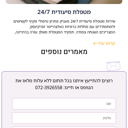
מטפלת סיעודית 24/7
שירות מטפלת סיעודית 24/7 מעניק פתרון טיפולי מקיף לקשישים
ולמתמודדים עם מחלות כרוניות כאלצהיימר ופרקינסון,
המצריכים השגחה צמודה. תפקיד המטפלת משלב עזרה בהיגיינה,
ניהול משק הבית, סיוע רפואי ותמיכה נפשית. התאמת עובדת זרה
קראו עוד
או ישראלית דורשת אבחון רפואי ממוקד ותקופת ניסיון, במטרה
לשמר עצמאות, בטיחות ורצף טיפולי בסביבה הביתית. כאשר
מאמרים נוספים
רוצים להתייעץ איתנו בכל תחום ללא עלות מלאו את
הטופס או חייגו:
072-3926558