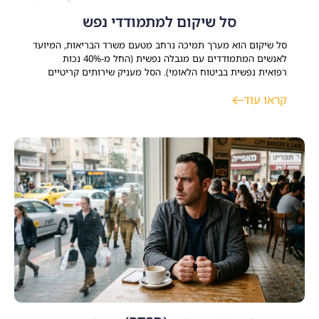
סל שיקום למתמודדי נפש
סל שיקום הוא מערך תמיכה נרחב מטעם משרד הבריאות, המיועד
לאנשים המתמודדים עם מגבלה נפשית (החל מ-40% נכות
רפואית נפשית בביטוח הלאומי). הסל מעניק שירותים קריטיים
במגוון תחומי חיים כמו דיור, תעסוקה, השכלה ופנאי מתוך מטרה
קראו עוד
ברורה לסייע למשתקמים להשתלב בקהילה ולבנות חיים עצמאיים,
משמעותיים ומלאי תקווה. התמודדות עם משבר