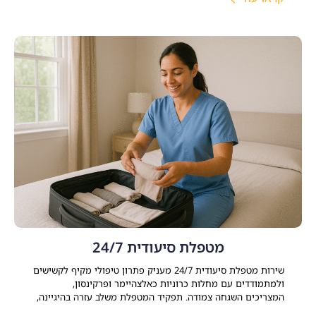
פסיכותרפיה ממוקדת טראומה, ליווי תרופתי ותמיכה שיקומית –
המאפשרים להשיג
מטפלת סיעודית 24/7
שירות מטפלת סיעודית 24/7 מעניק פתרון טיפולי מקיף לקשישים
ולמתמודדים עם מחלות כרוניות כאלצהיימר ופרקינסון,
המצריכים השגחה צמודה. תפקיד המטפלת משלב עזרה בהיגיינה,
ניהול משק הבית, סיוע רפואי ותמיכה נפשית. התאמת עובדת זרה