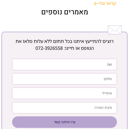
קראו עוד
או ישראלית דורשת אבחון רפואי ממוקד ותקופת ניסיון, במטרה
לשמר עצמאות, בטיחות ורצף טיפולי בסביבה הביתית. כאשר
מאמרים נוספים
רוצים להתייעץ איתנו בכל תחום ללא עלות מלאו את
הטופס או חייגו:
072-3926558
צרו איתנו קשר