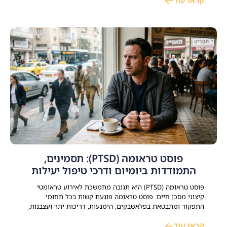
קראו עוד
ברורה לסייע למשתקמים להשתלב בקהילה ולבנות חיים עצמאיים,
משמעותיים ומלאי תקווה. התמודדות עם משבר
פוסט טראומה (PTSD): תסמינים,
התמודדות ביומיום ודרכי טיפול יעילות
פוסט טראומה (PTSD) היא תגובה מתמשכת לאירוע טראומטי
קיצוני מסכן חיים. פוסט טראומה פוגעת קשות בכל תחומי
התפקוד ומתבטאת בפלאשבקים, הימנעות, דריכות-יתר ועצבנות,
קשיים קשב וריכוז וקושי לחזור לשגרת חיי משפחתיים, זוגיים
קראו עוד
ותעסוקתיים. קיימים כיום טיפולים יעילים ומוכחים – הכוללים