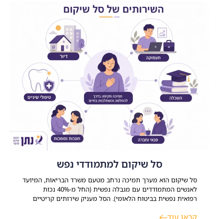
סל שיקום למתמודדי נפש
סל שיקום הוא מערך תמיכה נרחב מטעם משרד הבריאות, המיועד
לאנשים המתמודדים עם מגבלה נפשית (החל מ-40% נכות
רפואית נפשית בביטוח הלאומי). הסל מעניק שירותים קריטיים
במגוון תחומי חיים כמו דיור, תעסוקה, השכלה ופנאי מתוך מטרה
קראו עוד
ברורה לסייע למשתקמים להשתלב בקהילה ולבנות חיים עצמאיים,