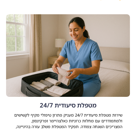
פסיכותרפיה ממוקדת טראומה, ליווי תרופתי ותמיכה שיקומית –
המאפשרים להשיג
מטפלת סיעודית 24/7
שירות מטפלת סיעודית 24/7 מעניק פתרון טיפולי מקיף לקשישים
ולמתמודדים עם מחלות כרוניות כאלצהיימר ופרקינסון,
המצריכים השגחה צמודה. תפקיד המטפלת משלב עזרה בהיגיינה,
ניהול משק הבית, סיוע רפואי ותמיכה נפשית. התאמת עובדת זרה