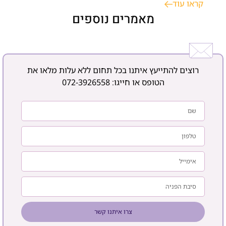
קראו עוד
או ישראלית דורשת אבחון רפואי ממוקד ותקופת ניסיון, במטרה
לשמר עצמאות, בטיחות ורצף טיפולי בסביבה הביתית. כאשר
מאמרים נוספים
רוצים להתייעץ איתנו בכל תחום ללא עלות מלאו את
הטופס או חייגו:
072-3926558
צרו איתנו קשר