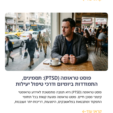
משמעותיים ומלאי תקווה. התמודדות עם משבר
פוסט טראומה (PTSD): תסמינים,
התמודדות ביומיום ודרכי טיפול יעילות
פוסט טראומה (PTSD) היא תגובה מתמשכת לאירוע טראומטי
קיצוני מסכן חיים. פוסט טראומה פוגעת קשות בכל תחומי
התפקוד ומתבטאת בפלאשבקים, הימנעות, דריכות-יתר ועצבנות,
קשיים קשב וריכוז וקושי לחזור לשגרת חיי משפחתיים, זוגיים
קראו עוד
ותעסוקתיים. קיימים כיום טיפולים יעילים ומוכחים – הכוללים