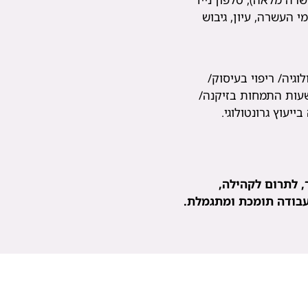
י העשרה, עיון, גיבוש
וגיה/ ריפוי בעיסוק/
ד/ פיזיותרפיה/ תואר ראשון+160 שעות התמחות בזיקנה/
יעוץ גרונטולוגי.
, לתרום לקהילה,
בודה תומכת ומתגמלת.