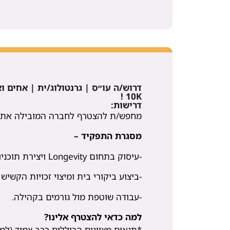
דרוש/ה עו״ס | גרנטולוג/ית | אחים ו
10K !
דרישות:
מחפש/ת להצטרף לחברה המובילה את ת
מסגרת התפקיד –
-עיסוק בתחום Longevity ויצירת תוכניות לזקנה מיטבית.
-ביצוע ביקורי בית ומיצוי זכויות הקשיש
-עבודה שוטפת מול גורמים בקהילה.
למה כדאי להצטרף אלינו?
*תנאים מצוינים הכוללים רכב צמוד (למש